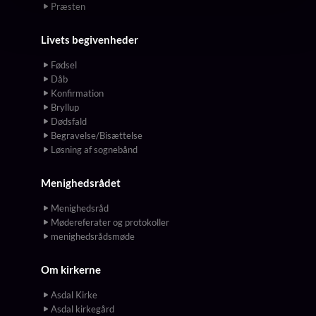
Præsten
Livets begivenheder
Fødsel
Dåb
Konfirmation
Bryllup
Dødsfald
Begravelse/Bisættelse
Løsning af sognebånd
Menighedsrådet
Menighedsråd
Mødereferater og protokoller
menighedsrådsmøde
Om kirkerne
Asdal Kirke
Asdal kirkegård