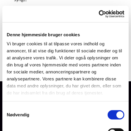
Vi vil også lære at synge salmer fra ”100 salmer”, det
nye salmebogstillæg.
Sted og tid:
Denne hjemmeside bruger cookies
Menighedshuset, Tornbyvej 14 i Horne, tirsdage i
Vi bruger cookies til at tilpasse vores indhold og
ulige uger kl. 10-12
annoncer, til at vise dig funktioner til sociale medier og til
at analysere vores trafik. Vi deler også oplysninger om
din brug af vores hjemmeside med vores partnere inden
for sociale medier, annonceringspartnere og
analysepartnere. Vores partnere kan kombinere disse
data med andre oplysninger, du har givet dem, eller som
de har indsamlet fra din brug af deres tjenester.
Forside
Kalender
S
Nødvendig
a
GuGGudstjenester
m
t