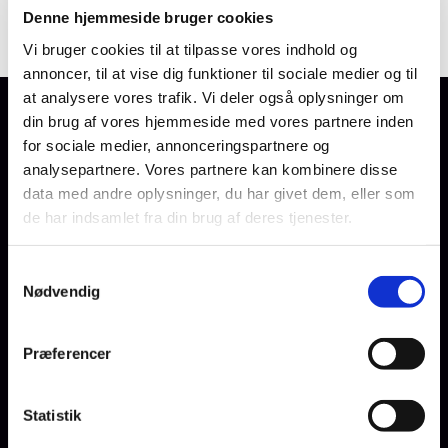
Denne hjemmeside bruger cookies
Vi bruger cookies til at tilpasse vores indhold og
annoncer, til at vise dig funktioner til sociale medier og til
at analysere vores trafik. Vi deler også oplysninger om
din brug af vores hjemmeside med vores partnere inden
Forside
for sociale medier, annonceringspartnere og
Kalender
analysepartnere. Vores partnere kan kombinere disse
data med andre oplysninger, du har givet dem, eller som
GuGGudstjenester
de har indsamlet fra din brug af deres tjenester.
Titeleksempel
S
Nødvendig
a
Undertekst
m
t
Præferencer
y
Aktiviteter
k
Fællessang og hyggeligt samvær
k
Statistik
Sogneaftner
e
Koncerter